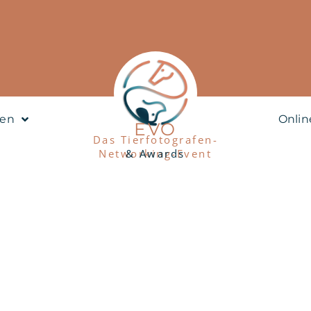
nen
Onlin
EVO
Das Tierfotografen-
Networking-Event
& Awards
Portfoliomappe