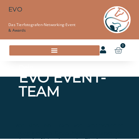
EVO
Das Tierfotografen-Networking-Event
& Awards
0
Dein
EVO EVENT-
TEAM
Wir sind ein Team von ambitionierten
Fotografen aus Deutschland und unser Ziel