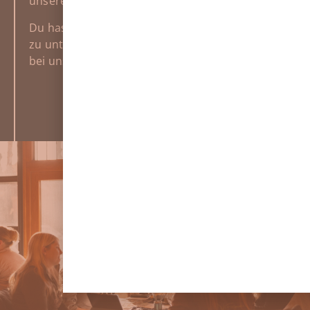
unseren Social Media Kanälen.
Du hast Interesse etwas zu sponsern und uns
6 Kategorien
zu unterstützen? Dann schau doch gern mal
Wähle deine Kategorie oder reiche in all
bei unseren Kooperationsangeboten vorbei!
Preisgeld
Zum Kooperationangebot »
Sichere dir die Chance auf ein attrakt
Preisgeld.
Sichtbarkeit
Zeige deine Bilder einer einzigartigen Co
Mehr erfahren & einreichen
EINREICHUNG BIS ZUM 30.09.2026