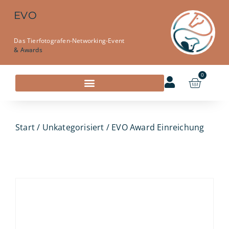
EVO
Das Tierfotografen-Networking-Event
& Awards
0
Start
/
Unkategorisiert
/ EVO Award Einreichung