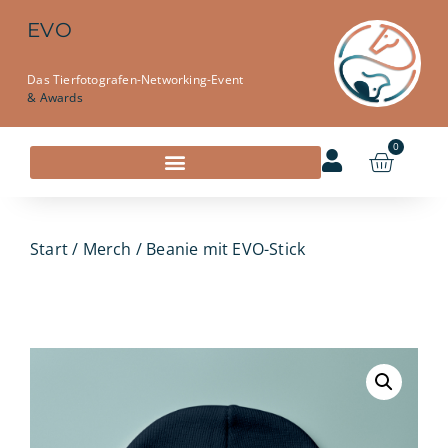
EVO
Das Tierfotografen-Networking-Event
& Awards
0
Start
/
Merch
/ Beanie mit EVO-Stick