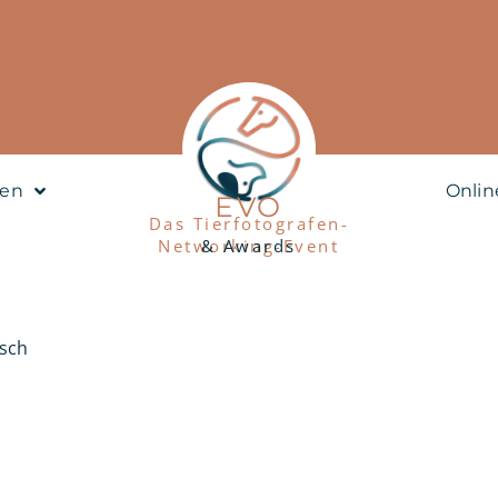
nen
Onlin
EVO
Das Tierfotografen-
Networking-Event
& Awards
isch
2027 / Mini-Workshop bei Laura Reini