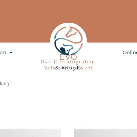
nen
Onlin
EVO
Das Tierfotografen-
Networking-Event
& Awards
king“