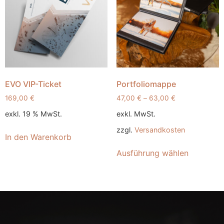
EVO VIP-Ticket
Portfoliomappe
169,00
€
47,00
€
–
63,00
€
exkl. 19 % MwSt.
exkl. MwSt.
zzgl.
Versandkosten
In den Warenkorb
Ausführung wählen