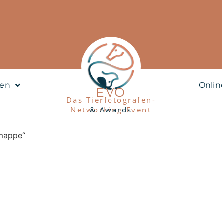
nen
Onlin
EVO
Das Tierfotografen-
Networking-Event
& Awards
lmappe“